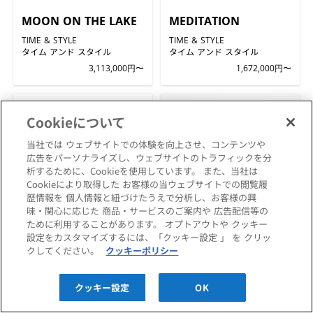
MOON ON THE LAKE
MEDITATION
TIME & STYLE
TIME & STYLE
タイム アンド スタイル
タイム アンド スタイル
3,113,000円〜
1,672,000円〜
Cookieについて
当社では ウェブサイトでの体験を向上させ、コンテンツや
広告をパーソナライズし、ウェブサイトのトラフィックを分
析するために、Cookieを使用しています。 また、当社は
Cookieにより取得した お客様の当ウェブサイトでの閲覧履
歴情報を 個人情報と紐づけたうえで分析し、お客様の興
味・関心に応じた 商品・サービスのご案内や 広告配信等の
ために利用することがあります。 オプトアウトや クッキー
設定をカスタマイズするには、「クッキー設定 」 を クリッ
LYON
LOTUS MOON
クしてください。
クッキーポリシー
TIME & STYLE
TIME & STYLE
タイム アンド スタイル
タイム アンド スタイル
クッキー設定
OK
396,000円〜
473,000円〜