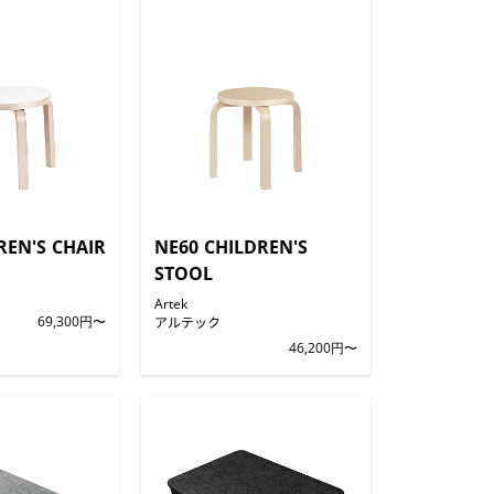
REN'S CHAIR
NE60 CHILDREN'S
STOOL
Artek
69,300円〜
アルテック
46,200円〜