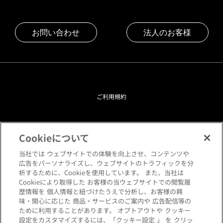
お問い合わせ
法人のお客様
ご利用規約
プライバシーポリシー
Cookieについて
クッキーポリシー
当社では ウェブサイトでの体験を向上させ、コンテンツや
広告をパーソナライズし、ウェブサイトのトラフィックを分
析するために、Cookieを使用しています。 また、当社は
閲覧環境について
Cookieにより取得した お客様の当ウェブサイトでの閲覧履
歴情報を 個人情報と紐づけたうえで分析し、お客様の興
味・関心に応じた 商品・サービスのご案内や 広告配信等の
サイトマップ
ために利用することがあります。 オプトアウトや クッキー
設定をカスタマイズするには、「クッキー設定 」 を クリッ