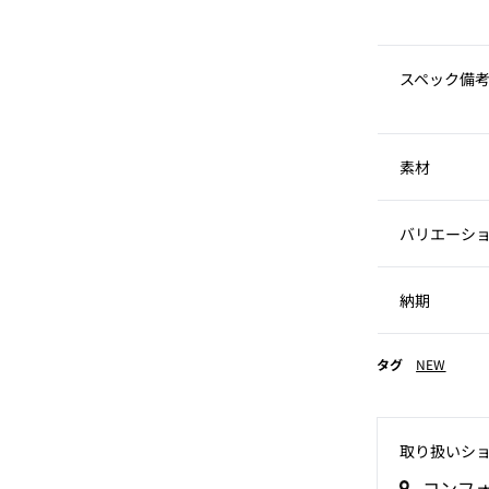
スペック備
素材
バリエーシ
納期
タグ
NEW
取り扱いシ
コンフ