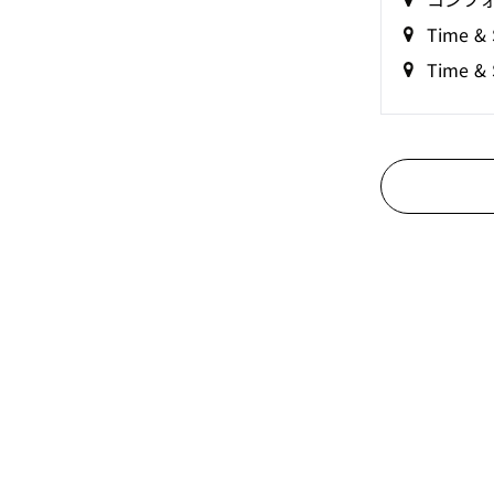
Time & 
Time &