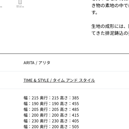
き物の素地の中で
す。
生地の成形には、
てきた排泥鋳込の
緩めた粘土を乾い
と、石膏が泥漿の
り始めます。時間
仕上がりを左右す
ARITA
/
アリタ
す。理想的な厚み
しっかりと固まっ
TIME & STYLE
/
タイム アンド スタイル
す。
焼成の過程では 
幅：215 奥行：215 高さ：385
法よりも一回り大
幅：190 奥行：190 高さ：455
に大きなサイズの
幅：205 奥行：205 高さ：485
幅：200 奥行：200 高さ：415
100kg を超
幅：230 奥行：230 高さ：405
なります。さらに
幅：200 奥行：200 高さ：505