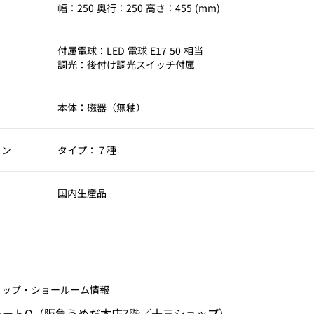
歪みや割れが生じ
幅：250 奥行：250 高さ：455 (mm)
って進めています
ても、型作りでこ
考
付属電球：LED 電球 E17 50 相当
挑戦でした。泥漿
調光：後付け調光スイッチ付属
度や収縮のコント
ら試行錯誤を重ね
本体：磁器（無釉）
釉薬を施さず、白
上げとしています
ョン
タイプ：７種
学的な造形は焼成
した中にも穏やか
正な佇まいを見せ
国内生産品
揺らぎが面に現れ
らせます。
ョップ‧ショールーム情報
ォートQ（阪急うめだ本店7階／十三ショップ）