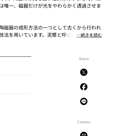
は唯一、磁器だけが光をやわらかく透過させま
陶磁器の成形方法の一つとして古くから行われ
技法を用いています。泥漿と呼ばれる水などで
⋯続きを読む
た石膏型に注ぎ入れ、口いっぱいまで満たす
水分を吸収して型に接する部分から徐々に固ま
が経つにつれ厚みが増し、わずか数分の違いが
Share
るため、慎重に時間を測りながら成形を行いま
になった時点で内側に残った泥漿を流し出し、
たら型から外して口元を整え、生地が完成しま
15%近くもの収縮が生じるため、生地は完成寸
きく成形します。このコレクションの中でも特
ものでは、石膏型に泥漿を流し込むと総重量が
え、鋳込みも排泥の作業も二人がかりで行う大仕事と
Contact
、乾燥や焼成の工程ではわずかな条件の違いで