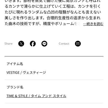
いきます。部材を蒸気で曲げた後に南京カンナと呼ばれ
るカンナで滑らかに仕上げていく工程は、カンナを引く
たびに現れるランダムな凸凹の陰翳がなんとも言えない
美しさを作り出します。合理的生産性の追求から生まれ
た曲木の技術ですが、精度やボリュームを求めるのでは
⋯続きを読む
なく、途中工程で表れる手仕事の痕跡をあえて残す事で
完成されたプロダクトとは異なる価値を生み出したいと
考えました。身体をすっぽり包み込むシェルデザイン。
Share
Contact
抑揚のあるフレームと手仕事から生まれる優しい木の風
合い。私たちの生活にそっと寄り添ってくれるこの曲木
椅子は、過去の技術と現代の思考が混じり合い、時を紡
ぐ新しいカタチとなりました。
アイテム名
VESTIGE
/
ヴェスティージ
ブランド名
TIME & STYLE
/
タイム アンド スタイル