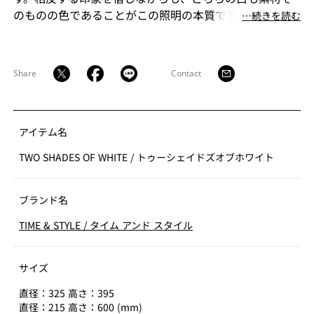
のものの色であることがこの照明の本質です。点灯する
⋯続きを読む
と質感の違いがさらに際立ち、白磁の凛とした静けさと
麻布の素朴な柔らかさが響き合って穏やかな光が満ちて
ゆきます。
Share
Contact
アイテム名
TWO SHADES OF WHITE
/
トゥーシェイドズオブホワイト
ブランド名
TIME & STYLE
/
タイム アンド スタイル
サイズ
直径：325 高さ：395
直径：215 高さ：600 (mm)