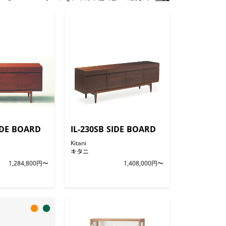
SIDE BOARD
IL-230SB SIDE BOARD
Kitani
キタニ
1,284,800円〜
1,408,000円〜
●
●