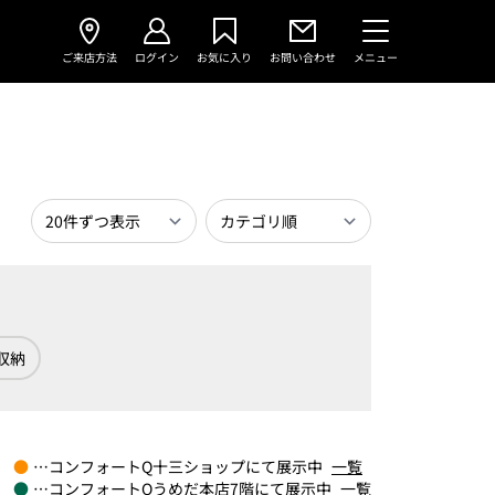
ご来店方法
ログイン
お気に入り
お問い合わせ
メニュー
収納
●
…コンフォートQ十三ショップにて展示中
一覧
●
…コンフォートQうめだ本店7階にて展示中
一覧