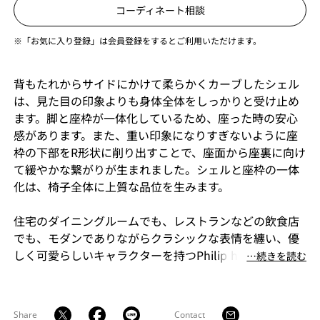
コーディネート相談
※「お気に入り登録」は会員登録をするとご利用いただけます。
背もたれからサイドにかけて柔らかくカーブしたシェル
は、見た目の印象よりも身体全体をしっかりと受け止め
ます。脚と座枠が一体化しているため、座った時の安心
感があります。また、重い印象になりすぎないように座
枠の下部をR形状に削り出すことで、座面から座裏に向け
て緩やかな繋がりが生まれました。シェルと座枠の一体
化は、椅子全体に上質な品位を生みます。
住宅のダイニングルームでも、レストランなどの飲食店
でも、モダンでありながらクラシックな表情を纏い、優
しく可愛らしいキャラクターを持つPhilip half arm chair
⋯続きを読む
は場の空気を変化させ、フェミニンな佇まいを持つ椅子
です。
Share
Contact