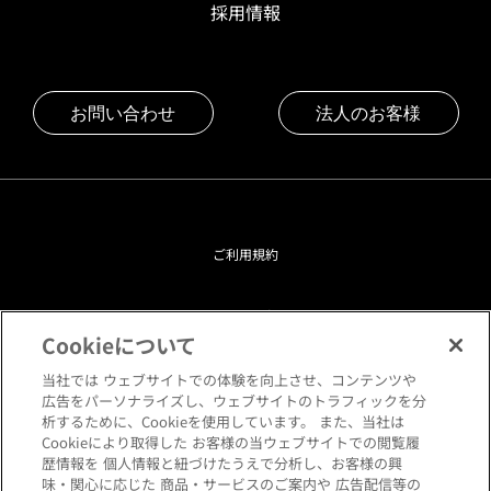
採用情報
お問い合わせ
法人のお客様
ご利用規約
プライバシーポリシー
Cookieについて
クッキーポリシー
当社では ウェブサイトでの体験を向上させ、コンテンツや
広告をパーソナライズし、ウェブサイトのトラフィックを分
析するために、Cookieを使用しています。 また、当社は
閲覧環境について
Cookieにより取得した お客様の当ウェブサイトでの閲覧履
歴情報を 個人情報と紐づけたうえで分析し、お客様の興
味・関心に応じた 商品・サービスのご案内や 広告配信等の