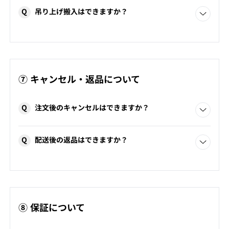
同等・同数を超えた引き取りは、産業廃棄物処理法の規定
ご購入いただいた家具の設置のために必要な家具移動は承
により、お引き取りをお断りしております。
Q
吊り上げ搬入はできますか？
ります。（有料）
その他の家具移動は、配送業務に影響するためお承りして
おりません。
手吊りを有料で承っています。
配送・搬入について、詳しくは
こちら
。
⑦ キャンセル・返品について
Q
注文後のキャンセルはできますか？
決済完了後の他の商品への変更、仕様の変更、キャンセ
Q
配送後の返品はできますか？
ル、お客様ご都合による商品の返品・交換はいたしかねま
す。
商品不良の場合を除き、お届け後の返品はお承りしており
ません。
⑧ 保証について