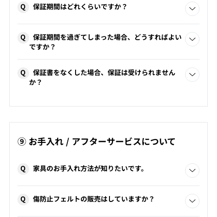
Q
保証期間はどれくらいですか？
ご購入いただいた商品のブランド規定に準じます。詳しく
Q
保証期間を過ぎてしまった場合、どうすればよい
は各ブランド公式ホームページをご確認いただくか、お問
ですか？
合せください。
（保証は正常な使用のもとに限ります。不適切な使用の為に生じた破
有償にてご対応いたします。お問い合わせください。
損・不具合、火災・地震・水害等の天災地変、公害等により発生した
Q
保証書をなくした場合、保証は受けられません
損傷は保証対象外となりますので、ご了承ください。）
か？
阪急百貨店うめだ本店7階コンフォートQ
06-6361-1381
ブランドにより、保証書を紛失した際はすべて有償対応とな
コンフォートQ十三ショップ
06-6303-7151
阪急百貨店うめだ本店7階コンフォートQ
06-6361-1381
る場合、またはご購入の履歴をお調べして保証期間の確認
コンフォートQ十三ショップ
06-6303-7151
が取れれば無償対応となる場合がございます（保証期間
内）。
⑨ お手入れ / アフターサービスについて
Q
家具のお手入れ方法が知りたいです。
アイテムごとのお手入れ方法を詳しく
こちら
でご案内して
Q
傷防止フェルトの販売はしていますか？
おります。