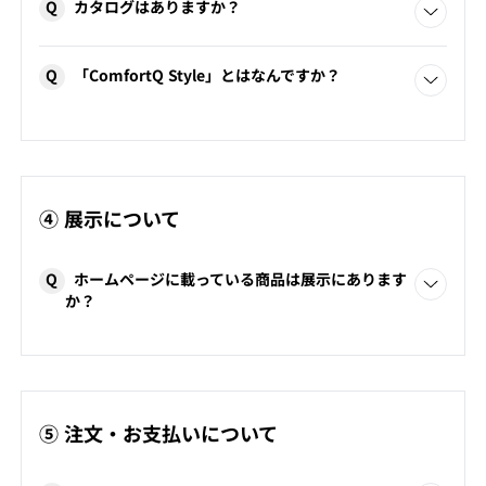
Q
カタログはありますか？
コンフォートQではオリジナルカタログのご用意がございま
Q
「ComfortQ Style」とはなんですか？
せん。
こちらの
WEBカタログ
をご利用ください。
また、取り扱いブランドのカタログを店頭にてご覧いただ
コンフォートQが不定期発刊しているスタイルブックです。
けます。
こちら
から最新刊・バックナンバーをご覧いただけます。
その他各ブランド公式ホームページよりデジタルカタログ
の閲覧、またはカタログの取り寄せも可能です。
④ 展示について
Q
ホームページに載っている商品は展示にあります
か？
各店舗の展示商品は下記より確認ができます。
・
コンフォートＱ十三展示アイテム
・
コンフォートＱうめだ展示アイテム
店頭のディスプレイは定期的に変更しております都合上、
⑤ 注文・お支払いについて
タイミングによってご覧いただけるものとご覧いただけな
いものがございます。ご来店前にお問い合わせください。