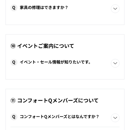
販売しておりません。家具搬入時にサービスで貼付してお
Q
家具の修理はできますか？
りますが、貼り替えの際はホームセンターなどで市販の家
具用フェルトをご用意ください。
家具の状態をお伺いし、修理の可否をお返事いたします。
ご購入時の明細をご用意の上、
お問合せフォーム
または店
頭へお問い合わせください。
（家具の状態によっては修理ができない場合もございま
す。）
⑩ イベントご案内について
阪急百貨店うめだ本店7階コンフォートQ
06-6361-1381
Q
イベント・セール情報が知りたいです。
コンフォートQ十三ショップ
06-6303-7151
コンフォートQホームページの「
イベント情報
」から最新の
イベント・セール情報をご覧いただけます。
またコンフォートQ公式
Instagram
や
facebook
でも会期
をお知らせしております。
⑪ コンフォートQメンバーズについて
Q
コンフォートQメンバーズとはなんですか？
コンフォートQにて総合的なサービスを受けていただける会