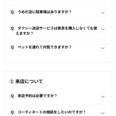
い。
店舗に隣接した無料駐車場をご用意しております。
Q
うめだ店に駐車場はありますか？
駐車場のご用意はありません。「
阪急グランドビル駐車
Q
タクシー送迎サービスは家具を購入しなくても使
場
」「
阪急大阪梅田駅駐車場
」など近隣のパーキングをご
えますか？
利用ください。提携サービス・割引サービスなどはござい
ません。
ご利用いただけます。家具の下見など、お気軽にお越しくだ
Q
ペットを連れて内覧できますか？
さい。
ペットと同伴でご来店いただけます。
その場合は、キャリーバッグなどにお入れいただき、（完
全に全身を入れた状態で蓋やファスナーは閉めてくださ
い）他のお客様のご迷惑とならないようご配慮ください。
盲導犬、介助犬、聴導犬は同伴いただけます。
② 来店について
Q
来店予約は必要ですか？
ご予約は不要です。
Q
コーディネートの相談をしたいのですが？
担当者による接客をご希望の場合は、あらかじめご予約い