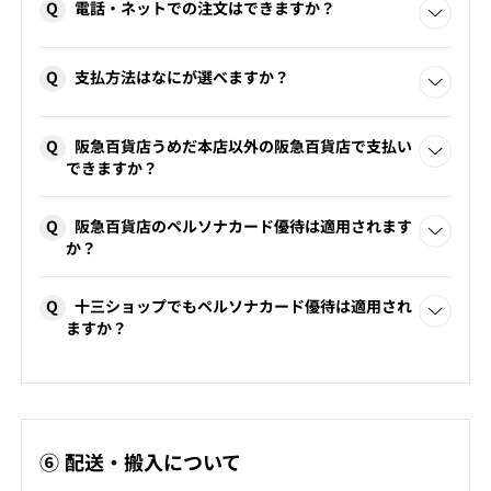
提携ショップ・ショールームをご紹介する場合もございま
Q
電話・ネットでの注文はできますか？
す。
ネットでのご注文はお承りしておりません。
Q
支払方法はなにが選べますか？
ご購入希望のお品物がございましたら、こちらの
お問い合
阪急百貨店うめだ本店7階コンフォートQ
06-6361-1381
わせフォーム
、または店頭へお問い合わせください。
コンフォートQ十三ショップ
06-6303-7151
お電話注文の場合、ご入金をいただいてからの発注となり
現金、各種クレジットカード、商品券、ギフトカード、お振
ます。ご入金のタイミングによっては、お届け時期が遅れる
Q
阪急百貨店うめだ本店以外の阪急百貨店で支払い
り込み、バーコード決済でのお支払いが可能です。
こともございますのでご了承ください。
できますか？
お支払いはできません（西宮・神戸・高槻・博多など）。
Q
阪急百貨店うめだ本店7階コンフォートQ
阪急百貨店のペルソナカード優待は適用されます
06-6361-1381
阪急百貨店うめだ本店7階、または十三ショップにてお支払
か？
い手続きをお願いいたします。
コンフォートQ十三ショップ
06-6303-7151
お持ちのカードのご優待率（最大10％）が適用されます。
Q
十三ショップでもペルソナカード優待は適用され
ブランドによって優待率の設定が異なり、優待対象外の商品
ますか？
もございます。
阪急うめだ本店と同じ優待が適用されます。
⑥ 配送・搬入について