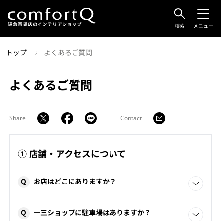
検索
メニュー
トップ
よくあるご質問
よくあるご質問
Share
Contact
① 店舗・アクセスについて
Q
お店はどこにありますか？
阪急百貨店うめだ本店7階、十三ショップの2店舗ございま
Q
十三ショップに駐車場はありますか？
す。 くわしくは「
SHOPS & SHOWROOMS
」をご覧くださ