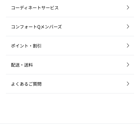
・キャッシュ（インターネット一時ファイル）を削除して
ください
コーディネートサービス
ブラウザーに保存されているキャッシュデータを削除する
と問題が解決する場合があります。
コンフォートQメンバーズ
・JavaScriptを有効にしてください
comfortQウェブサイトはJavaScriptを使用しています。ブ
ラウザーのJavaScriptが有効になっているか確認してくださ
ポイント・割引
い。無効になっている場合は有効にしてください。
・クッキーを有効にしてください
配送・送料
comfortQウェブサイトはブラウザーに保存されるクッキー
（Cookie）の情報を使用します。ブラウザーでクッキーが
有効になっているか確認してください。無効になっている場
よくあるご質問
合は有効にしてください。
・クッキーを削除すると解決する場合があります
ブラウザーに保存されたクッキー（Cookie）のファイルが
破損している可能性があります。クッキーを削除すると問
題が解決する場合がありますが、クッキーを削除すると他
の利用サービスに影響が出る可能性があります。クッキー
を削除する際はお客様自身の判断でお願いします。