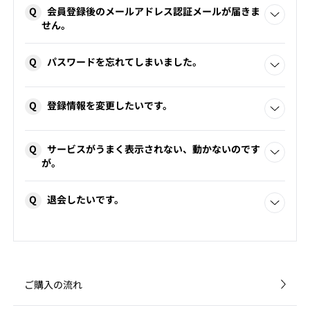
Q
会員登録後のメールアドレス認証メールが届きま
員の総称です。
せん。
マイページにてお気に入りアイテムをピックアップ、組み
メールアドレス認証メールが届かない場合、下記の原因が
合わせてマイコーディネートとして保存いただけます。
Q
パスワードを忘れてしまいました。
考えられます。
また「Qツール」をお使いいただくと、コンフォートQ店舗
スタッフへ直接ご相談いただくことも可能です。
・
ご登録いただいたメールアドレスに誤りがある
パスワードをお忘れの方
より、ご登録時のメールアドレス
会員限定のアウトレットページをご覧いただけます。
対応：正しいメールアドレスを入力して再度会員登録をお
Q
登録情報を変更したいです。
をご入力、送信してください。入力されたメールアドレス
こなってください。
にパスワード再設定用のメールが送信されます。メールの
コンフォートQメンバーズのご登録は
こちら
。
内容を参照してパスワードをリセットし、再度ログインし
名前、ログインパスワード、メールアドレス等の登録情報
・
迷惑メール対策等でドメイン指定受信をされている
てください。
Q
サービスがうまく表示されない、動かないのです
を変更する場合は、
ログイン
後、「マイページ＞お客様情
対応：「@comfortq.com」をドメイン受信許可してくださ
が。
報の確認・変更」より変更してください。
い。
解決されない場合は、
こちら
よりお問い合わせください。
ブラウザーでcomfortQウェブサイトのサービスがうまく表
解決されない場合は、
こちら
よりお問い合わせください。
Q
退会したいです。
示されない、動かないなどの不具合が起きた場合の対処／
・
迷惑メールフォルダや他のフォルダ（受信フォルダ以
確認方法です。
外）に入ってしまっている （gmailなど）
対応：迷惑メールフォルダ、他自動振り分けフォルダ、ゴミ
ログイン
後、「マイページ＞お客様情報の確認・変更＞退
・ブラウザーの更新ボタンを押してください
箱をご確認ください。
会」より手続きをお願いします。
ページを再読み込みして最新の状態にすると問題が解決す
る場合があります。ブラウザーでページを表示させたまま
ご購入の流れ
[更新]ボタンを押してみてください。
解決されない場合は、
こちら
よりお問い合わせください。