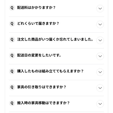
Q
配送料はかかりますか？
配送は有料にて承っております。
Q
どれくらいで届きますか？
ご購入のアイテム、お届けの地域により金額が異なります
ので、ご注文の際におたずねください。
商品により納期が異なります。
Q
注文した商品がいつ届くか忘れてしまいました。
コンフォートQでは在庫を持ち合わせておりませんので、各
ブランドに確認の上、お届け日のご相談をいたします。
（国内在庫品の場合1~2週間、国内生産品の場合1～2か月、
お手元にご購入時の明細をご用意の上、担当者へお問い合
海外取り寄せ品の場合、4～8か月）
Q
配送日の変更をしたいです。
わせください。
お手元にご購入時の明細をご用意の上、担当者へお申し付
阪急百貨店うめだ本店7階コンフォートQ
06-6361-1381
Q
購入したものは組み立ててもらえますか？
けください。
コンフォートQ十三ショップ
06-6303-7151
配送日直前の変更になると、再手配日が先の日程になる場
合がございます。
ご搬入時に配送スタッフにて組み立て・設置いたします。
Q
家具の引き取りはできますか？
ご希望の設置場所をご指示ください。
配送・搬入について詳しくは
こちら
。
阪急百貨店うめだ本店7階コンフォートQ
06-6361-1381
ご購入いただいたアイテムと同等・同数の家具引き取りを
コンフォートQ十三ショップ
06-6303-7151
Q
搬入時の家具移動はできますか？
承っております。（無料）
ご注文時に引き取りがある旨をお伝えください。