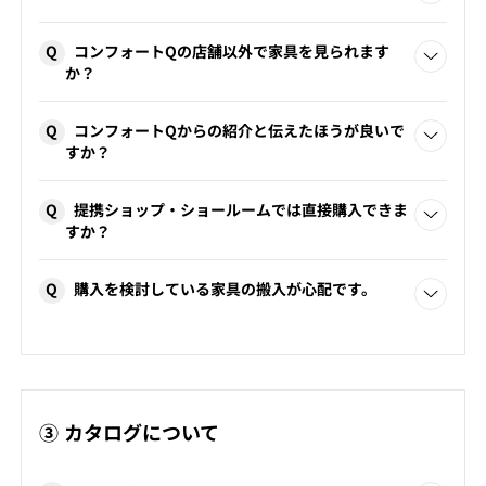
ただくことをおすすめいたします。
ご来店時、またはご予約時にその旨をお伝えください。
インテリア相談のご予約についてくわしくは
こちら
。
Q
コンフォートQの店舗以外で家具を見られます
また図面やイメージなどをご持参いただくと、よりスムーズ
か？
にご案内できます。
弊社取り扱いブランドが運営する提携ショップ・ショール
インテリア相談のご予約についてくわしくは
こちら
。
Q
コンフォートQからの紹介と伝えたほうが良いで
ームがございます。
すか？
アクセスは「
SHOPS & SHOWROOMS
」および各ブランド公
式ホームページをご確認ください。
「コンフォートQ」または「阪急」とお伝えいただくと、よ
予約制のショップ・ショールームもございます。来店前に
Q
提携ショップ・ショールームでは直接購入できま
りスムーズにご覧いただけます。また提携ショップ・ショー
各店へお問い合わせください。
すか？
ルームより、ご覧いただいた内容がコンフォートQへフィー
ドバックされますので、ご注文時も安心です。
提携先のショールームは、直接ご購入いただけるショップ
Q
購入を検討している家具の搬入が心配です。
と、商品をご覧いただくのみのショールームがございます。
ショップで直接購入される場合、コンフォートQでの特典
（ペルソナカードでのご優待など）はお受けいただけませ
下見サービス（有料）がございます。ご検討の家具がご自
んのでご了承ください。
宅に搬入可能かどうか、配送のプロが訪問し確認いたしま
す。詳しくはお問い合わせください。
③ カタログについて