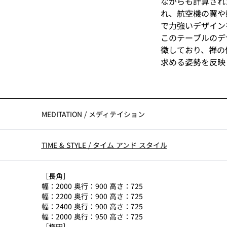
ながらも計算され
れ、航空機の翼や
で力強いデザイン
このテーブルのデ
徴しており、禅の
求める姿勢を反映
ることで、調和の
のサテン仕上げや
の組み合わせによ
もオーク無垢材の
MEDITATION
/
メディテイション
ダクトとなってい
TIME & STYLE
/
タイム アンド スタイル
［長角］
幅：2000 奥行：900 高さ：725
幅：2200 奥行：900 高さ：725
幅：2400 奥行：900 高さ：725
幅：2000 奥行：950 高さ：725
［楕円］