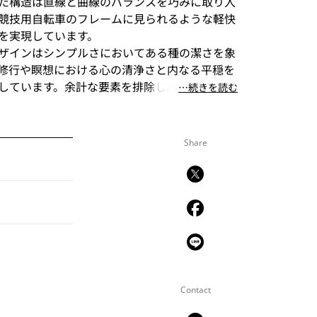
た構造は直線と曲線のバランスを巧みに取り入
競技用自転車のフレームに見られるような軽快
を実現しています。
ザインはシンプルさにおいてある種の潔さを象
修行や瞑想における心の清浄さと内なる平穏を
しています。余計な要素を排除し本質を追求す
⋯続きを読む
取れたプロダクトを目指しています。ブロンズ
黒染めのオプション、長方形や楕円形の天板と
り異なる雰囲気を提供します。シンプルながら
Share
天板との組み合わせにより使い勝手の良いプロ
ます。
Contact