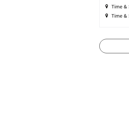
Time & 
Time &