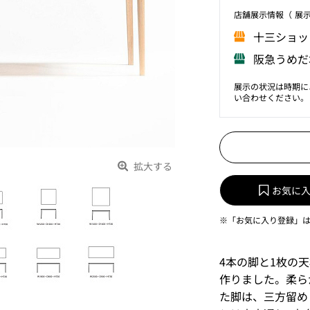
店舗展⽰情報（ 展
⼗三ショッ
阪急うめだ
展示の状況は時期に
い合わせください。
拡大する
お気に
※「お気に入り登録」
4本の脚と1枚の
作りました。柔ら
た脚は、三方留め