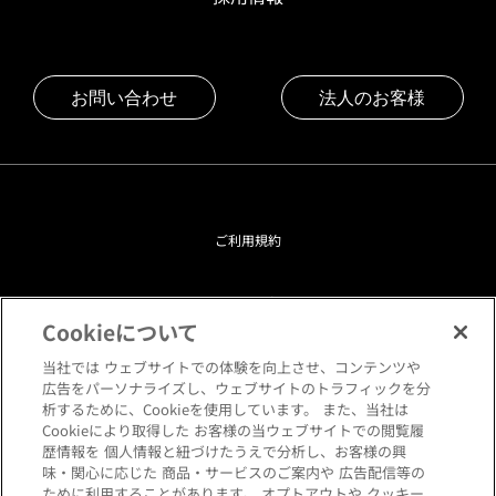
お問い合わせ
法人のお客様
ご利用規約
プライバシーポリシー
Cookieについて
クッキーポリシー
当社では ウェブサイトでの体験を向上させ、コンテンツや
広告をパーソナライズし、ウェブサイトのトラフィックを分
析するために、Cookieを使用しています。 また、当社は
閲覧環境について
Cookieにより取得した お客様の当ウェブサイトでの閲覧履
歴情報を 個人情報と紐づけたうえで分析し、お客様の興
味・関心に応じた 商品・サービスのご案内や 広告配信等の
サイトマップ
ために利用することがあります。 オプトアウトや クッキー