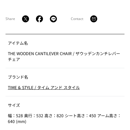
と身体へのフィット感を生み出しています。さらに、無
垢材と同じ感覚で楕円形状に削り込むことで、成形合板
とは思えない、無垢材のような柔らかな手触りと木の温
Share
Contact
もりを感じられる仕上がりを実現しました。フレームが
支える座面は、精緻に削り込まれた面形状と有機的なラ
インを持つ独立した縦の部材が、同じ木製の横の部材に
よって連結され、一つの美しい造形へと統合されていま
アイテム名
す。
THE WOODEN CANTILEVER CHAIR
/
ザウッデンカンチレバー
チェア
これにより、各部材の個性が調和しながら全体の流れを
生み出し、視覚的にも豊かな表情を持つプロダクトへと
ブランド名
昇華されました。
TIME & STYLE
/
タイム アンド スタイル
サイズ
幅：528 奥行：532 高さ：820 シート高さ：450 アーム高さ：
640 (mm)