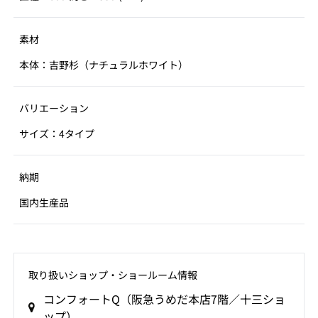
常の中に溶け 込む家具が出来ないかと考えました。意匠
として上下を留加工し蓋を被せ、仕口をシームレスにみ
素材
せることで、桶のアイコニックな形としました。 傾斜の
ついている側板に対し、上下に留加工しピッタリと納め
本体：吉野杉（ナチュラルホワイト）
ることは 非常に高い加工精度と熟練した技術が求められ
る工程です。桶は一見、 正円に見えますが、完全な円で
バリエーション
はないため、蓋を入れた後、1 点 1 点、手鉋で削り、留
部分の調整を丁寧に行います。留加工は何度も試作と検
サイズ：4タイプ
証を重ねたことで、一体感のあるプロダクトが完成しま
した。
納期
家具には、楢や欅といった硬くて丈夫な広葉樹が多く使
国内生産品
われますが、 日本の国土の多くを占める針葉樹である杉
を使った家具づくりは、私たちに新しい視点を与えてく
れました。杉の温かみのある質感や軽やかさは空間に心
地よい間合いを作ります。
取り扱いショップ‧ショールーム情報
コンフォートQ（阪急うめだ本店7階／十三ショ
ップ）