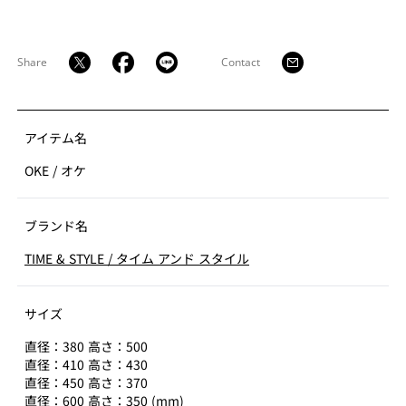
あり、今日に至るまで日本文化に根付いている生活の道
具です。
Share
Contact
桶は、材料を作る樽丸職人(桶や樽の木の材料を樽丸と言
います)とその材料を使って桶や樽に仕上げる桶結師によ
って作られます。樽丸職人は、木の個性を見抜き、板の
表情が最も生きるように手で削り、次の工程を担う桶結
アイテム名
師へ材料を渡します。桶結師は、桶を立てる際 (曲がった
OKE
/
オケ
板を組みあわせ桶の側板をつくること)、組み上げて、箍
(たが) で巻いて締めます。その後、底板をはめ込むこと
で箍 (たが) がしっかり締まり、完成します。
ブランド名
TIME & STYLE
/
タイム アンド スタイル
板と板を隙間なく立てることは高い技術と丁寧な研磨の
繰り返しに よって作られます。歴史ある木製のものは、
道具として理にかなったつくりで、修理をしながら長く
サイズ
使い続けることができ、直しながら使い続ける日本の文
直径：380 高さ：500
化を表した道具です。
直径：410 高さ：430
直径：450 高さ：370
私たちは日本の家具メーカーとして、桶を再解釈し、日
直径：600 高さ：350 (mm)