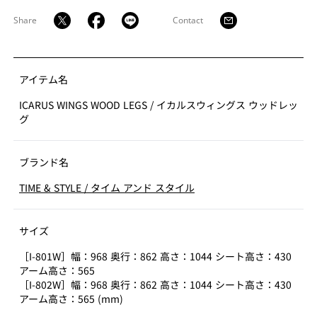
身体を預け、ゆったりと時間を過ごすことができるラウ
Share
Contact
ンジチェアを目指し、座面クッションや内側の背、腰の
部分にはフェザーを使用しました。柔らかな姿と座った
時の沈み込みやホールド感が贅沢な時間を作ります。木
脚は無垢の丸棒を貫で繋ぐ繊細な構成となっており、シ
アイテム名
ェルとのボリューム感を対比させました。
ICARUS WINGS WOOD LEGS
/
イカルスウィングス ウッドレッ
グ
シンプルでボリュームを抑えたフォルムは、多様な空間
に馴染むラウンジチェアです。控えめなデザインは、パ
ブランド名
ブリックなラウンジスペースなどで複数脚並べて使用す
るのにも適しています。身体を預け、ゆったりと時間を
TIME & STYLE
/
タイム アンド スタイル
過ごすことができるラウンジチェアを目指し、座面クッ
ションや内側の背、腰の部分にはフェザーを使用しまし
サイズ
た。
［I-801W］幅：968 奥行：862 高さ：1044 シート高さ：430
脚部は金物脚と木脚を用意しました。金属の回転脚は富
アーム高さ：565
山県高岡市の鋳物技術を採用し静かでモダンな佇まい
［I-802W］幅：968 奥行：862 高さ：1044 シート高さ：430
アーム高さ：565 (mm)
を、木脚は無垢の丸棒を貫で繋ぐ繊細な構成とし、シェ