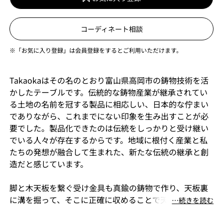
コーディネート相談
※「お気に入り登録」は会員登録をするとご利用いただけます。
Takaokaはその名のとおり富山県高岡市の鋳物技術を活
かしたテーブルです。伝統的な鋳物産業が継承されてい
る土地の名前を冠する製品に相応しい、日本的な佇まい
でありながら、これまでにない印象を生み出すことが必
要でした。製品化できたのは伝統をしっかりと受け継い
でいる人々が存在するからです。地域に根付く産業と私
たちの発想が融合して生まれた、新たな伝統の継承と創
造だと感じています。
脚と木天板を繋ぐ受け金具も真鍮の鋳物で作り、天板裏
に溝を掘って、そこに正確に収めることで天板の反り留
⋯続きを読む
めの役割を果たすようにしました。脚の意匠は角を丸く