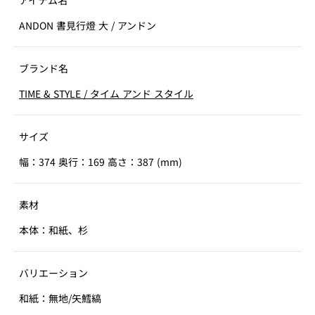
昔ながらの伝統的なフォルムもあれば、行燈を再解釈し
アイテム名
て新たに形づくったフォルムもあります。フレームは極
ANDON 書見行燈 大
/
アンドン
限まで細くし、現代の空間の中で杉材の繊細な線と手漉
き和紙が重なることで、どのような生活空間にも自然に
佇む姿にしました。
ブランド名
TIME & STYLE
/
タイム アンド スタイル
室内に詩的な陰翳をもたらす柔らかなあかりを作り出す
ために、伝統の本質に根差した手漉きの美濃和紙を使い
ました。この和紙の原材料の中でも最高級の那須楮(なす
サイズ
こうぞ)を使い、多くの工程を経て、丁寧に作られた和紙
幅：374 奥行：169 高さ：387 (mm)
です。
現代の行燈のもう一つの素材として、木材を使用しまし
素材
た。昔の行燈と同じように、杉の無垢材を指物師が金具
本体：和紙、杉
や石油系接着剤を使わずに、全工程を手作業で行うこと
で、行燈に現代へ受け継ぐ息吹が宿りました。この指物
師の仕事は現代の効率優先のものづくりとは逆行した手
バリエーション
間を掛けたものですが、だからこそ尊い価値を生み出し
和紙：無地/矢鱈縞
ました。行燈のあかりが、懐古的な趣ではなく、その空