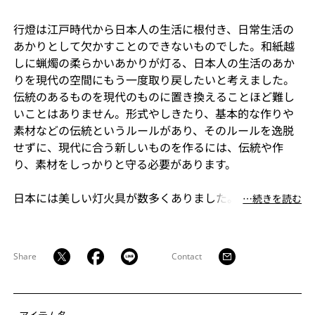
行燈は江戸時代から日本人の生活に根付き、日常生活の
あかりとして欠かすことのできないものでした。和紙越
しに蝋燭の柔らかいあかりが灯る、日本人の生活のあか
りを現代の空間にもう一度取り戻したいと考えました。
伝統のあるものを現代のものに置き換えることほど難し
いことはありません。形式やしきたり、基本的な作りや
素材などの伝統というルールがあり、そのルールを逸脱
せずに、現代に合う新しいものを作るには、伝統や作
り、素材をしっかりと守る必要があります。
日本には美しい灯火具が数多くありました。中には驚く
⋯続きを読む
ほどモダンな意匠のものもあり、日本人の粋をこの生活
道具の歴史から知ることができます。私たちは全14型の
andonを作りました。あかりを灯すものとしてだけでな
Share
Contact
く、影を作り、気配を作る生活の道具に美意識を注いだ
日本人の「遊び」の心を手本にしました。