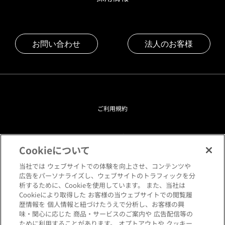
お問い合わせ
法人のお客様
ご利用規約
プライバシーポリシー
Cookieについて
クッキーポリシー
当社では ウェブサイトでの体験を向上させ、コンテンツや
広告をパーソナライズし、ウェブサイトのトラフィックを分
析するために、Cookieを使用しています。 また、当社は
閲覧環境について
Cookieにより取得した お客様の当ウェブサイトでの閲覧履
歴情報を 個人情報と紐づけたうえで分析し、お客様の興
味・関心に応じた 商品・サービスのご案内や 広告配信等の
サイトマップ
ために利用することがあります。 オプトアウトや クッキー