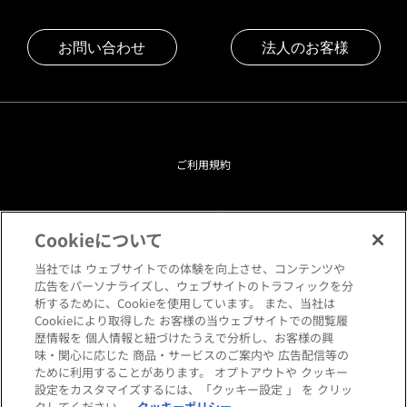
お問い合わせ
法人のお客様
ご利用規約
プライバシーポリシー
Cookieについて
クッキーポリシー
当社では ウェブサイトでの体験を向上させ、コンテンツや
広告をパーソナライズし、ウェブサイトのトラフィックを分
析するために、Cookieを使用しています。 また、当社は
閲覧環境について
Cookieにより取得した お客様の当ウェブサイトでの閲覧履
歴情報を 個人情報と紐づけたうえで分析し、お客様の興
味・関心に応じた 商品・サービスのご案内や 広告配信等の
サイトマップ
ために利用することがあります。 オプトアウトや クッキー
設定をカスタマイズするには、「クッキー設定 」 を クリッ
クしてください。
クッキーポリシー