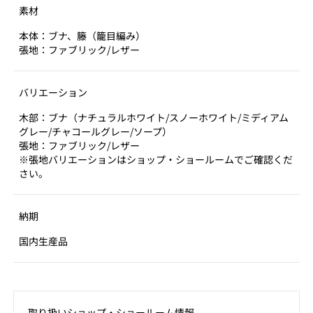
を専門とした日本唯一の工場で作られています。フレー
素材
ム構成はこれまでの曲木椅子を踏襲しながら、後脚とア
本体：ブナ、籐（籠目編み）
ームにストレートな形状を残すことでモダンな洗練さを
張地：ファブリック/レザー
添え、貫をU字で前脚に差し込んで軽やかさを出してい
ます。アーム部は限界値まで曲げ加工を施し、手に馴染
バリエーション
む美しい曲線を追求しました。座った時、腕を置き、自
然とアームのカーブに添って手が馴染むラインを作りま
木部：ブナ（ナチュラルホワイト/スノーホワイト/ミディアム
した。背もたれのラタンは、繊細さと親しみやすさを与
グレー/チャコールグレー/ソープ）
える意匠と身体をしなやかに優しく受け止める快適性を
張地：ファブリック/レザー
※張地バリエーションはショップ・ショールームでご確認くだ
高めています。
さい。
モダンとクラシックが共存した、タイムアンドスタイル
が考える曲木椅子は、手間を惜しまない作り手の製品づ
納期
くりへのこだわりが形になり、独自のデザイン言語によ
国内生産品
る曲木椅子が完成しました。世界中で多くの曲木椅子が
今でも愛されているように、Thebentarmchairが幅広い
世代に渡って、生活の中で親しまれていくことを願いま
す。
取り扱いショップ‧ショールーム情報