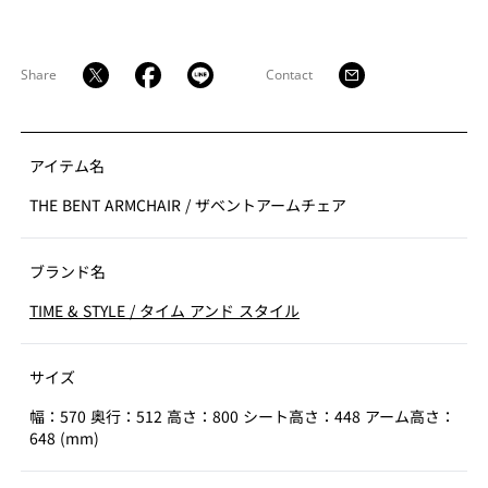
曲木の技術は、1840年頃にドイツ人のミヒャエル・トー
ネットによって発明されました。トーネットの曲木椅子
は世界で最も売れた椅子として、世界中のカフェやレス
Share
Contact
トランなどで誰もが目にしたことのある椅子です。曲木
は、圧力を掛けて変形したものは元には戻らない木の特
性を活かした工法です。無垢材を煮沸し、金型に添って
成形させて美しい曲線を作ります。
アイテム名
THE BENT ARMCHAIR
/
ザベントアームチェア
日本に曲木の技術が伝わったのは、今から100年以上前
です。美しい成形に欠かせない金型治具は、熟練の職人
によって寸分の狂いもなく手作業で調整され、作られて
ブランド名
います。成形は、無垢材を100°C近い蒸気で長時間蒸し、
TIME & STYLE
/
タイム アンド スタイル
充分に水分を含ませてから治具に合わせて曲げていきま
す。
サイズ
曲木技術を用いてチェアを製作するにあたり、歴史を継
幅：570 奥行：512 高さ：800 シート高さ：448 アーム高さ：
承した上で、現代のスタンダードとなるデザインをコン
648 (mm)
セプトとしました。Thebentarmchairは、手加工による
昔ながらの工法が今も受け継がれている、立体的な曲木