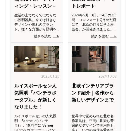
ィング・レッスン－
トレポート
生活の上でなくてはならな
2024年9月13日、14日の2日
い照明器具。今では好きな
間、コンフォートQうめだ店
デザインや憧れのブラン
にて「北欧の灯りに学ぶ座
ド、様々な方面から照明を
談会」が開催されました。
探すことができます。です
ルイスポールセン伊藤氏を
続きを読む
続きを読む
が、照明を選ぶ上で本当に
迎え、セミナー、店内ツア
大切なことは何でしょう
ー、座談会の3部構成で行わ
か？ 今回は、デンマークの
れた当イベントは、照明に
照明メーカー「ルイスポー
まつわる疑問から照明や
ルセン」にてお話を
2025.01.25
2024.10.08
ルイスポールセン人
北欧インテリアブラ
気照明「パンテラポ
ンド紹介｜名作から
ータブル」が新しく
新しいデザインまで
なりました！
ルイスポールセンの人気照
世界中で認められた北欧名
明「Panthella(パンテ
作家具は、空間に馴染む普
ラ)」。1971年に Verner
遍的なデザインで実用性も
Panton(ヴァーナー・パント
高く、いつの時代も愛され