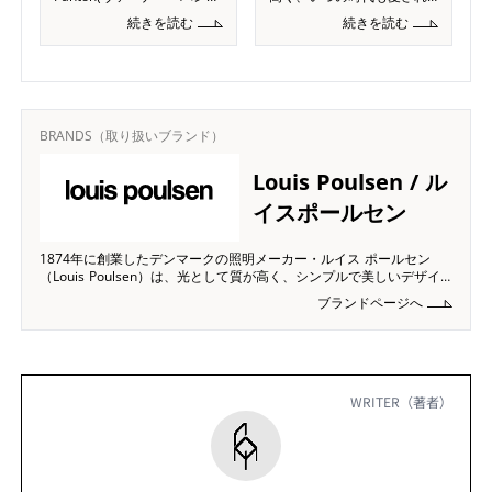
ン) によってデザインされま
てきました。今回は創業順
続きを読む
続きを読む
した。 パンテラシリーズの
に、コンフォートQにてお取
中でも特に人気の「パンテ
り扱いのある北欧インテリ
ラ 160 ポータブル」は、パ
アブランドをご紹介いたし
ます。 Fritz Hansen｜フ
BRANDS（取り扱いブランド）
Louis Poulsen / ル
イスポールセン
1874年に創業したデンマークの照明メーカー・ルイス ポールセン
（Louis Poulsen）は、光として質が高く、シンプルで美しいデザイ
ンが特徴です。ルイスポールセンは長年にわたり、単にランプをデザ
ブランドページへ
インするだけではなく、屋内そして屋外で人々が心地よいと感じる雰
囲気を生みだす光をかたちづくってきまし
WRITER（著者）