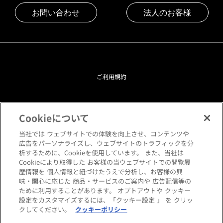
お問い合わせ
法人のお客様
ご利用規約
プライバシーポリシー
Cookieについて
クッキーポリシー
当社では ウェブサイトでの体験を向上させ、コンテンツや
広告をパーソナライズし、ウェブサイトのトラフィックを分
析するために、Cookieを使用しています。 また、当社は
閲覧環境について
Cookieにより取得した お客様の当ウェブサイトでの閲覧履
歴情報を 個人情報と紐づけたうえで分析し、お客様の興
味・関心に応じた 商品・サービスのご案内や 広告配信等の
サイトマップ
ために利用することがあります。 オプトアウトや クッキー
設定をカスタマイズするには、「クッキー設定 」 を クリッ
クしてください。
クッキーポリシー
Copyright © HANKYU HOME STYLING Co.,LTD All rights reserved.