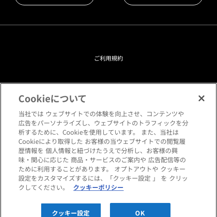
ご利用規約
プライバシーポリシー
Cookieについて
クッキーポリシー
当社では ウェブサイトでの体験を向上させ、コンテンツや
広告をパーソナライズし、ウェブサイトのトラフィックを分
析するために、Cookieを使用しています。 また、当社は
閲覧環境について
Cookieにより取得した お客様の当ウェブサイトでの閲覧履
歴情報を 個人情報と紐づけたうえで分析し、お客様の興
味・関心に応じた 商品・サービスのご案内や 広告配信等の
サイトマップ
ために利用することがあります。 オプトアウトや クッキー
設定をカスタマイズするには、「クッキー設定 」 を クリッ
クしてください。
クッキーポリシー
Copyright © HANKYU HOME STYLING Co.,LTD All rights reserved.
クッキー設定
OK