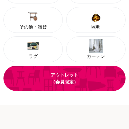
その他・雑貨
照明
ラグ
カーテン
アウトレット
（会員限定）