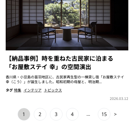
【納品事例】時を重ねた古民家に泊まる
「お屋敷ステイ 幸」の空間演出
香川県・小豆島の苗羽地区に、古民家再生型の一棟貸し宿「お屋敷ステイ
幸（こう）」が誕生しました。昭和初期の母屋と、明治期...
タグ
特集
インテリア
トピックス
2026.03.12
…
1
2
3
4
15
>