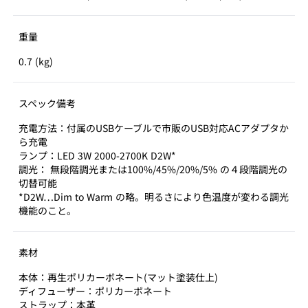
重量
0.7 (kg)
スペック備考
充電方法：付属のUSBケーブルで市販のUSB対応ACアダプタか
ら充電
ランプ：LED 3W 2000-2700K D2W*
調光： 無段階調光または100%/45%/20%/5% の４段階調光の
切替可能
*D2W…Dim to Warm の略。明るさにより色温度が変わる調光
機能のこと。
素材
本体：再生ポリカーボネート(マット塗装仕上)
ディフューザー：ポリカーボネート
ストラップ：本革