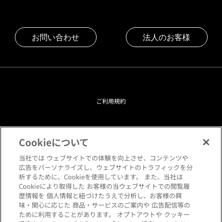
お問い合わせ
法人のお客様
ご利用規約
プライバシーポリシー
Cookieについて
クッキーポリシー
当社では ウェブサイトでの体験を向上させ、コンテンツや
広告をパーソナライズし、ウェブサイトのトラフィックを分
析するために、Cookieを使用しています。 また、当社は
閲覧環境について
Cookieにより取得した お客様の当ウェブサイトでの閲覧履
歴情報を 個人情報と紐づけたうえで分析し、お客様の興
味・関心に応じた 商品・サービスのご案内や 広告配信等の
サイトマップ
ために利用することがあります。 オプトアウトや クッキー