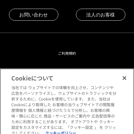
お問い合わせ
法人のお客様
ご利用規約
プライバシーポリシー
Cookieについて
クッキーポリシー
当社では ウェブサイトでの体験を向上させ、コンテンツや
広告をパーソナライズし、ウェブサイトのトラフィックを分
析するために、Cookieを使用しています。 また、当社は
閲覧環境について
Cookieにより取得した お客様の当ウェブサイトでの閲覧履
歴情報を 個人情報と紐づけたうえで分析し、お客様の興
味・関心に応じた 商品・サービスのご案内や 広告配信等の
サイトマップ
ために利用することがあります。 オプトアウトや クッキー
設定をカスタマイズするには、「クッキー設定 」 を クリッ
クしてください。
クッキーポリシー