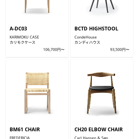
A-DC03
BCTD HIGHSTOOL
KARIMOKU CASE
CondeHouse
カリモクケース
カンディハウス
106,700円〜
93,500円〜
BM61 CHAIR
CH20 ELBOW CHAIR
FREDERICIA
Carl Hansen & Søn