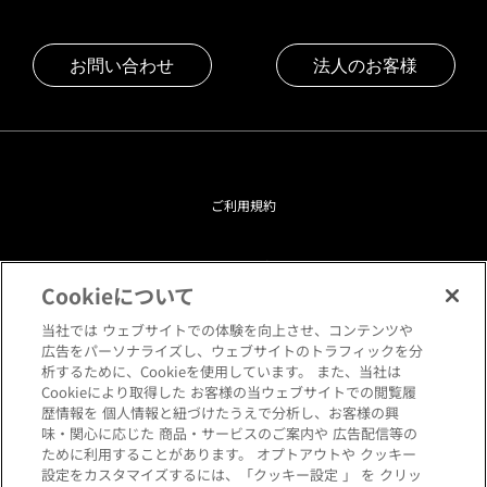
お問い合わせ
法人のお客様
ご利用規約
プライバシーポリシー
Cookieについて
クッキーポリシー
当社では ウェブサイトでの体験を向上させ、コンテンツや
広告をパーソナライズし、ウェブサイトのトラフィックを分
析するために、Cookieを使用しています。 また、当社は
閲覧環境について
Cookieにより取得した お客様の当ウェブサイトでの閲覧履
歴情報を 個人情報と紐づけたうえで分析し、お客様の興
味・関心に応じた 商品・サービスのご案内や 広告配信等の
サイトマップ
ために利用することがあります。 オプトアウトや クッキー
設定をカスタマイズするには、「クッキー設定 」 を クリッ