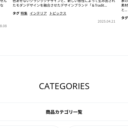
せん
色あせないクラシックデザインと、新しい感性によって生み出され
家の
な
たモダンデザインを融合させたデザインブランド「＆Tradit...
素材
と...
タグ
特集
インテリア
トピックス
タグ
2025.04.21
8.08
CATEGORIES
商品カテゴリ一覧