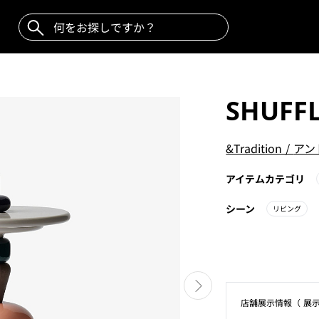
SHUFF
&Tradition
/
アン
アイテムカテゴリ
シーン
リビング
店舗展⽰情報（ 展