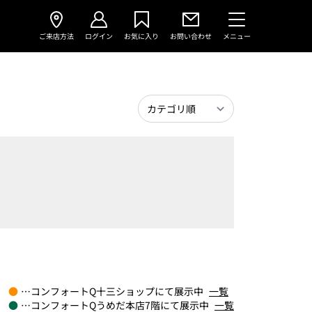
ご来店方法
ログイン
お気に入り
お問い合わせ
メニュー
●
…コンフォートQ十三ショップにて展示中
一覧
●
…コンフォートQうめだ本店7階にて展示中
一覧