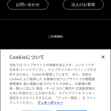
お問い合わせ
法人のお客様
ご利用規約
プライバシーポリシー
Cookieについて
クッキーポリシー
当社では ウェブサイトでの体験を向上させ、コンテンツや
広告をパーソナライズし、ウェブサイトのトラフィックを分
析するために、Cookieを使用しています。 また、当社は
閲覧環境について
Cookieにより取得した お客様の当ウェブサイトでの閲覧履
歴情報を 個人情報と紐づけたうえで分析し、お客様の興
味・関心に応じた 商品・サービスのご案内や 広告配信等の
サイトマップ
ために利用することがあります。 オプトアウトや クッキー
設定をカスタマイズするには、「クッキー設定 」 を クリッ
クしてください。
クッキーポリシー
Copyright © HANKYU HOME STYLING Co.,LTD All rights reserved.