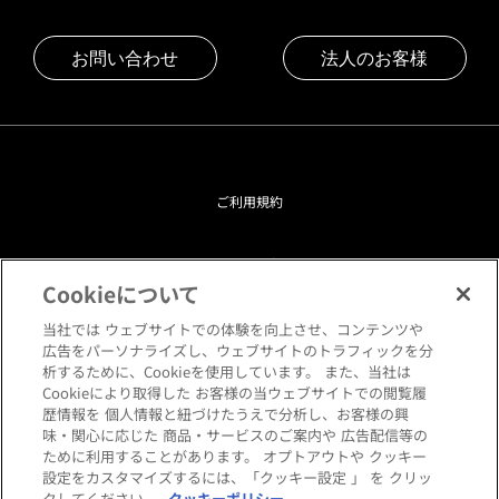
お問い合わせ
法人のお客様
ご利用規約
プライバシーポリシー
Cookieについて
クッキーポリシー
当社では ウェブサイトでの体験を向上させ、コンテンツや
広告をパーソナライズし、ウェブサイトのトラフィックを分
析するために、Cookieを使用しています。 また、当社は
閲覧環境について
Cookieにより取得した お客様の当ウェブサイトでの閲覧履
歴情報を 個人情報と紐づけたうえで分析し、お客様の興
味・関心に応じた 商品・サービスのご案内や 広告配信等の
サイトマップ
ために利用することがあります。 オプトアウトや クッキー
設定をカスタマイズするには、「クッキー設定 」 を クリッ
クしてください。
クッキーポリシー