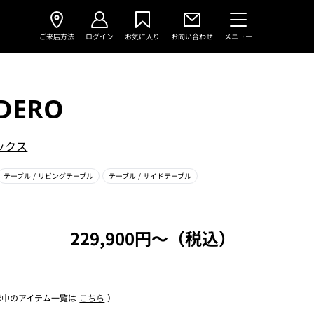
ご来店方法
ログイン
お気に入り
お問い合わせ
メニュー
DERO
ックス
テーブル
/ リビングテーブル
テーブル
/ サイドテーブル
229,900円〜（税込）
⽰中のアイテム⼀覧は
こちら
）