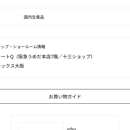
国内生産品
ョップ‧ショールーム情報
ォートQ（阪急うめだ本店7階／十三ショップ）
レックス大阪
お買い物ガイド
arflex