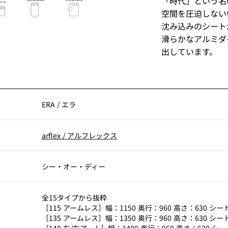
「時代」という名
空間を圧迫しない
沈み込みのシート
滑らかなアルミダ
出しています。
ERA
/
エラ
arflex
/
アルフレックス
シー・オー・ディー
全15タイプから抜粋
［115 アームレス］幅：1150 奥行：960 高さ：630 シー
［135 アームレス］幅：1350 奥行：960 高さ：630 シー