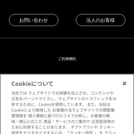
お問い合わせ
法人のお客様
ご利用規約
プライバシーポリシー
Cookieについて
クッキーポリシー
当社では ウェブサイトでの体験を向上させ、コンテンツや
広告をパーソナライズし、ウェブサイトのトラフィックを分
析するために、Cookieを使用しています。 また、当社は
閲覧環境について
Cookieにより取得した お客様の当ウェブサイトでの閲覧履
歴情報を 個人情報と紐づけたうえで分析し、お客様の興
味・関心に応じた 商品・サービスのご案内や 広告配信等の
サイトマップ
ために利用することがあります。 オプトアウトや クッキー
設定をカスタマイズするには、「クッキー設定 」 を クリッ