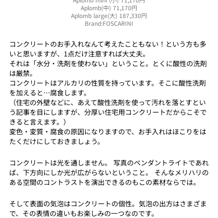
Aplomb(中) 71,170円
Aplomb large(大) 187,330円
Brand:FOSCARINI
コンクリートのお手入れなんて考えたこともない！という方も多
いと思いますが、1点だけ注意すれば大丈夫。
それは「水分・洗剤を使わない」ということ。とくに酸性の洗剤
は厳禁。
コンクリートはアルカリの性質を持っています。そこに酸性洗剤
を加えると…腐食します。
（住宅の外壁などに、あえて酸性洗剤を使って汚れを落とすとい
う記事を目にしますが、分厚い住宅用コンクリートだからこそで
きると言えます。）
変色・変質・腐食の原因になりますので、お手入れはほこりをは
たくだけにしておきましょう。
コンクリートは光を通しません。 写真のペンダントライトであれ
ば、下方向にしか光が広がらないということ。 そんなメリハリの
ある空間のコントラストを演出できるのもこの素材ならでは。
そして表面の気泡はコンクリートの個性。気泡の出方はさまざま
で、その表情の違いもお楽しみの一つなのです。