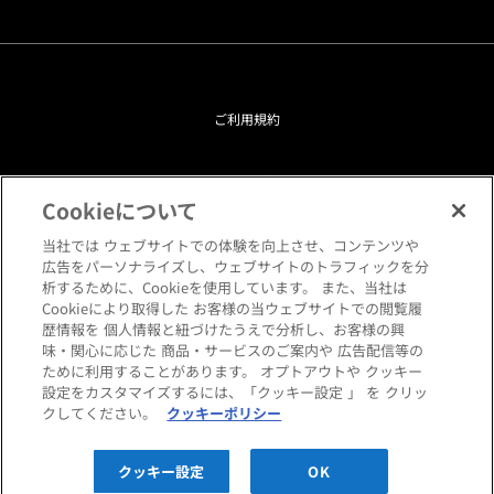
ご利用規約
プライバシーポリシー
Cookieについて
クッキーポリシー
当社では ウェブサイトでの体験を向上させ、コンテンツや
広告をパーソナライズし、ウェブサイトのトラフィックを分
析するために、Cookieを使用しています。 また、当社は
閲覧環境について
Cookieにより取得した お客様の当ウェブサイトでの閲覧履
歴情報を 個人情報と紐づけたうえで分析し、お客様の興
味・関心に応じた 商品・サービスのご案内や 広告配信等の
サイトマップ
ために利用することがあります。 オプトアウトや クッキー
設定をカスタマイズするには、「クッキー設定 」 を クリッ
クしてください。
クッキーポリシー
Copyright © HANKYU HOME STYLING Co.,LTD All rights reserved.
クッキー設定
OK