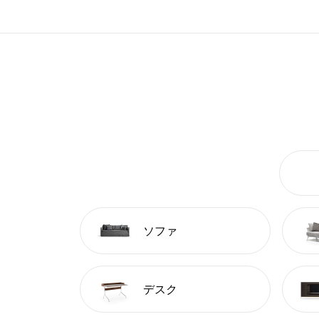
ソファ
デスク