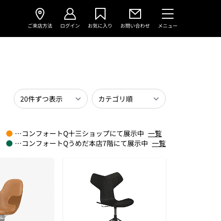
ご来店方法
ログイン
お気に入り
お問い合わせ
メニュー
●
…コンフォートQ十三ショップにて展示中
一覧
●
…コンフォートQうめだ本店7階にて展示中
一覧