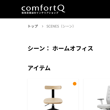
トップ
SCENES（シーン）
シーン： ホームオフィス
アイテム
●