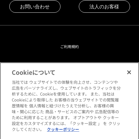
お問い合わせ
法人のお客様
ご利用規約
プライバシーポリシー
Cookieについて
クッキーポリシー
当社では ウェブサイトでの体験を向上させ、コンテンツや
広告をパーソナライズし、ウェブサイトのトラフィックを分
析するために、Cookieを使用しています。 また、当社は
閲覧環境について
Cookieにより取得した お客様の当ウェブサイトでの閲覧履
歴情報を 個人情報と紐づけたうえで分析し、お客様の興
味・関心に応じた 商品・サービスのご案内や 広告配信等の
サイトマップ
ために利用することがあります。 オプトアウトや クッキー
設定をカスタマイズするには、「クッキー設定 」 を クリッ
クしてください。
クッキーポリシー
Copyright © HANKYU HOME STYLING Co.,LTD All rights reserved.