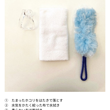
① たまったホコリをはたきで落とす
② 水気をかたく絞った布で水拭き
③ 柔らかい布で乾拭き