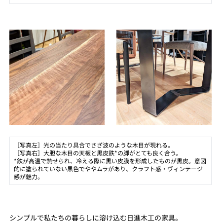
［写真左］光の当たり具合でさざ波のような木目が現れる。
［写真右］大胆な木目の天板と黒皮鉄*の脚がとても良く合う。
*鉄が高温で熱せられ、冷える際に黒い皮膜を形成したものが黒皮。意図
的に塗られていない黒色でややムラがあり、クラフト感・ヴィンテージ
感が魅力。
シンプルで私たちの暮らしに溶け込む日進木工の家具。