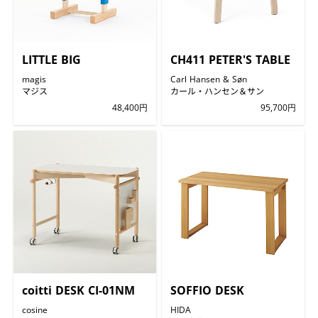
LITTLE BIG
CH411 PETER'S TABLE
magis
Carl Hansen & Søn
マジス
カール・ハンセン＆サン
48,400円
95,700円
coitti DESK CI-01NM
SOFFIO DESK
cosine
HIDA