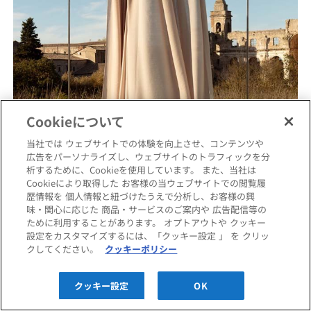
Cookieについて
当社では ウェブサイトでの体験を向上させ、コンテンツや
広告をパーソナライズし、ウェブサイトのトラフィックを分
析するために、Cookieを使用しています。 また、当社は
Cookieにより取得した お客様の当ウェブサイトでの閲覧履
歴情報を 個人情報と紐づけたうえで分析し、お客様の興
味・関心に応じた 商品・サービスのご案内や 広告配信等の
ために利用することがあります。 オプトアウトや クッキー
設定をカスタマイズするには、「クッキー設定 」 を クリッ
クしてください。
クッキーポリシー
クッキー設定
OK