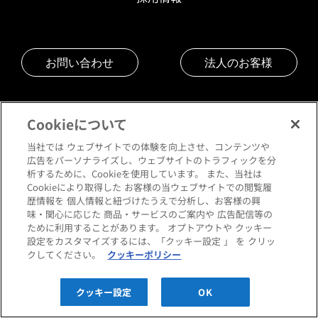
お問い合わせ
法人のお客様
Cookieについて
当社では ウェブサイトでの体験を向上させ、コンテンツや
ご利用規約
広告をパーソナライズし、ウェブサイトのトラフィックを分
析するために、Cookieを使用しています。 また、当社は
Cookieにより取得した お客様の当ウェブサイトでの閲覧履
プライバシーポリシー
歴情報を 個人情報と紐づけたうえで分析し、お客様の興
味・関心に応じた 商品・サービスのご案内や 広告配信等の
ために利用することがあります。 オプトアウトや クッキー
クッキーポリシー
設定をカスタマイズするには、「クッキー設定 」 を クリッ
クしてください。
クッキーポリシー
閲覧環境について
クッキー設定
OK
サイトマップ