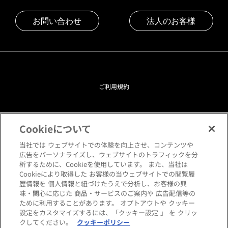
お問い合わせ
法人のお客様
ご利用規約
プライバシーポリシー
Cookieについて
クッキーポリシー
当社では ウェブサイトでの体験を向上させ、コンテンツや
広告をパーソナライズし、ウェブサイトのトラフィックを分
析するために、Cookieを使用しています。 また、当社は
閲覧環境について
Cookieにより取得した お客様の当ウェブサイトでの閲覧履
歴情報を 個人情報と紐づけたうえで分析し、お客様の興
味・関心に応じた 商品・サービスのご案内や 広告配信等の
サイトマップ
ために利用することがあります。 オプトアウトや クッキー
設定をカスタマイズするには、「クッキー設定 」 を クリッ
クしてください。
クッキーポリシー