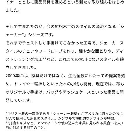
イナーとともに商品開発を進めるという新たな取り組みをはじめ
ました。
そして生まれたのが、今の広松木工のスタイルの源流となる「シ
ェーカー*」シリーズです。
それまでチェストしか手掛けてこなかった工場で、シェーカース
タイルのチェアやワードローブを作り、細やかな面とりや、ディ
ストレッシング加工**など、これまでの大川にないスタイルを確
立してきました。
2000年には、家具だけではなく、生活全般にわたっての提案を始
め、トレイや一輪挿しといった木の小物も開発、現在では、布も
オリジナルで手掛け、バッグやテッシュケースといった商品も開
発しています。
*キリスト教の一宗派である「シェーカー教徒」がアメリカに渡ったのちに
好んで使用した家具のスタイル。シンプルで機能的なデザインが特徴。
**打痕やキズなど、アンティークや使い込んだ家具に見られる風合いを人工
的に付加する加工のこと。