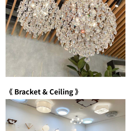
《 Bracket & Ceiling 》