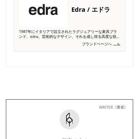
Edra / エドラ
1987年にイタリアで設立されたラグジュアリーな家具ブラ
ンド、edra。芸術的なデザイン、それを成し得る高度な技術
力、最高品質の素材を組み合わせた製品は常に独創的で、ホ
ブランドページへ
テルや美術館などの公共空間にとどまらず、住まいにも豊か
な彩を与えてくれます。
WRITER（著者）