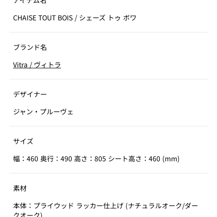
戦争が終わり、木材の十分な供給が整った段階で、オー
アイテム名
ク材を材料としてシェーズ トゥ ボワを製造することに決
CHAISE TOUT BOIS
/
シェーズ トゥ ボワ
めました。フランスでは、船や大聖堂の屋根にオーク材
が使われることが多く、椅子の材料としての硬さと強度
は申し分ありません。また、個別の要望に応え、ダーク
ブランド名
ステイン仕上げの椅子も製造されました。
Vitra
/
ヴィトラ
1947年、プルーヴェは'Meubles de France'というコン
ペティションにシェーズトゥボワを出品し、大賞を受賞
しました。テーマは、戦後社会の需要に合わせ、住まい
デザイナー
に困る人たちや若くして家をもつ夫婦のための魅力的で
ジャン・プルーヴェ
高品質、大量生産可能な家具、というものでした。
2020年、ヴィトラから初めて復刻を果たすシェーズトゥ
ボワは、ネジを使わない1941年のデザインに忠実に再現
サイズ
されていますが、大きさや座面の高さは現代の暮らしに
幅：460 奥行：490 高さ：805 シート高さ：460 (mm)
合わせて調節されています。ナチュラルオークとダーク
オークの2色で展開します。
素材
本体：プライウッド ラッカー仕上げ (ナチュラルオーク/ダー
クオーク)