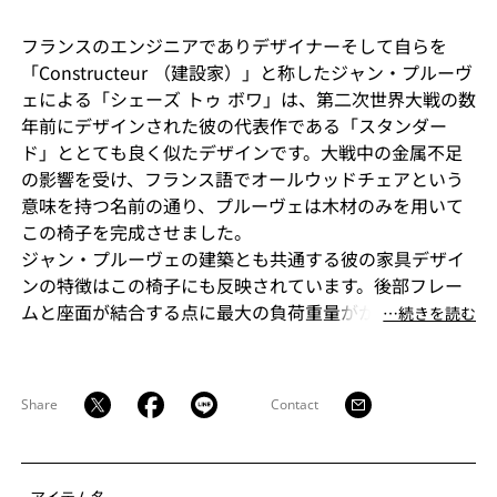
フランスのエンジニアでありデザイナーそして自らを
「Constructeur （建設家）」と称したジャン・プルーヴ
ェによる「シェーズ トゥ ボワ」は、第二次世界大戦の数
年前にデザインされた彼の代表作である「スタンダー
ド」ととても良く似たデザインです。大戦中の金属不足
の影響を受け、フランス語でオールウッドチェアという
意味を持つ名前の通り、プルーヴェは木材のみを用いて
この椅子を完成させました。
ジャン・プルーヴェの建築とも共通する彼の家具デザイ
ンの特徴はこの椅子にも反映されています。後部フレー
ムと座面が結合する点に最大の負荷重量がかかるため、
⋯続きを読む
後脚を兼ねた頑丈なフレームで補強し、全体への荷重を
支えるという極めて合理的な考えに基づいています。
ジャン・プルーヴェは構造的な強度、接合部、脚の位置
Share
Contact
や座面と背もたれの角度などのテストを重ね、戦時中に
いくつかのプロトタイプを作りましたが、材料について
は入手可能な木材の中から選ばざるを得ませんでした。