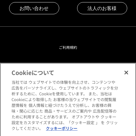
お問い合わせ
法人のお客様
ご利用規約
プライバシーポリシー
Cookieについて
クッキーポリシー
当社では ウェブサイトでの体験を向上させ、コンテンツや
広告をパーソナライズし、ウェブサイトのトラフィックを分
析するために、Cookieを使用しています。 また、当社は
閲覧環境について
Cookieにより取得した お客様の当ウェブサイトでの閲覧履
歴情報を 個人情報と紐づけたうえで分析し、お客様の興
味・関心に応じた 商品・サービスのご案内や 広告配信等の
サイトマップ
ために利用することがあります。 オプトアウトや クッキー
設定をカスタマイズするには、「クッキー設定 」 を クリッ
クしてください。
クッキーポリシー
Copyright © HANKYU HOME STYLING Co.,LTD All rights reserved.