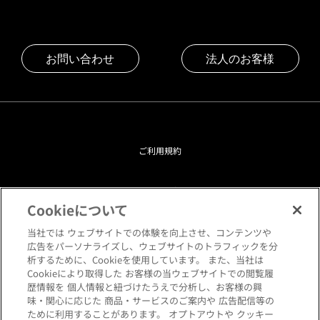
お問い合わせ
法人のお客様
ご利用規約
プライバシーポリシー
Cookieについて
クッキーポリシー
当社では ウェブサイトでの体験を向上させ、コンテンツや
広告をパーソナライズし、ウェブサイトのトラフィックを分
析するために、Cookieを使用しています。 また、当社は
閲覧環境について
Cookieにより取得した お客様の当ウェブサイトでの閲覧履
歴情報を 個人情報と紐づけたうえで分析し、お客様の興
味・関心に応じた 商品・サービスのご案内や 広告配信等の
サイトマップ
ために利用することがあります。 オプトアウトや クッキー