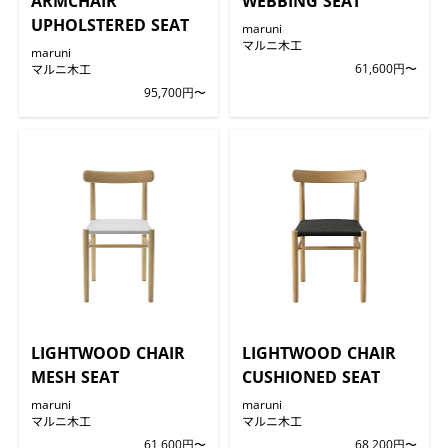
ARMCHAIR
WEBBING SEAT
UPHOLSTERED SEAT
maruni
マルニ木工
maruni
マルニ木工
61,600円〜
95,700円〜
LIGHTWOOD CHAIR
LIGHTWOOD CHAIR
MESH SEAT
CUSHIONED SEAT
maruni
maruni
マルニ木工
マルニ木工
61,600円〜
68,200円〜