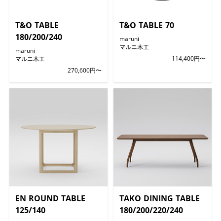
T&O TABLE
T&O TABLE 70
180/200/240
maruni
マルニ木工
maruni
マルニ木工
114,400円〜
270,600円〜
EN ROUND TABLE
TAKO DINING TABLE
125/140
180/200/220/240