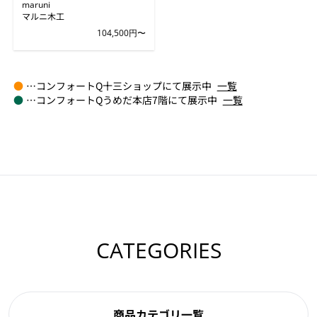
maruni
マルニ木工
104,500円〜
●
…コンフォートQ十三ショップにて展示中
一覧
●
…コンフォートQうめだ本店7階にて展示中
一覧
CATEGORIES
商品カテゴリ一覧