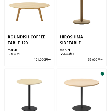
ROUNDISH COFFEE
HIROSHIMA
TABLE 120
SIDETABLE
maruni
maruni
マルニ木工
マルニ木工
121,000円〜
55,000円〜
●