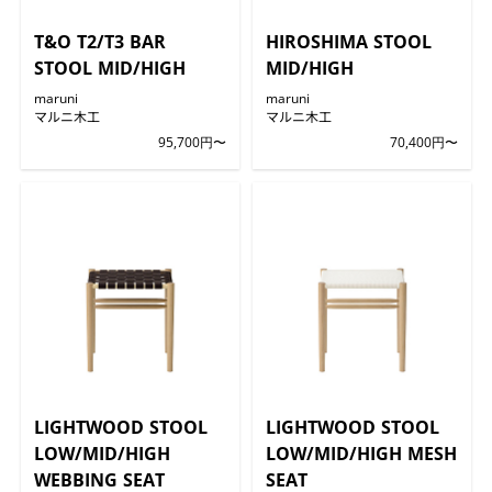
T&O T2/T3 BAR
HIROSHIMA STOOL
STOOL MID/HIGH
MID/HIGH
maruni
maruni
マルニ木工
マルニ木工
95,700円〜
70,400円〜
LIGHTWOOD STOOL
LIGHTWOOD STOOL
LOW/MID/HIGH
LOW/MID/HIGH MESH
WEBBING SEAT
SEAT