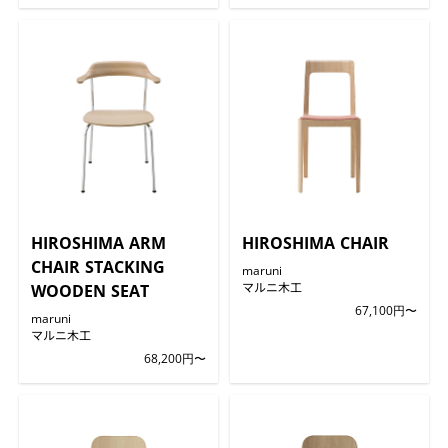
HIROSHIMA ARM
HIROSHIMA CHAIR
CHAIR STACKING
maruni
マルニ木工
WOODEN SEAT
67,100円〜
maruni
マルニ木工
68,200円〜