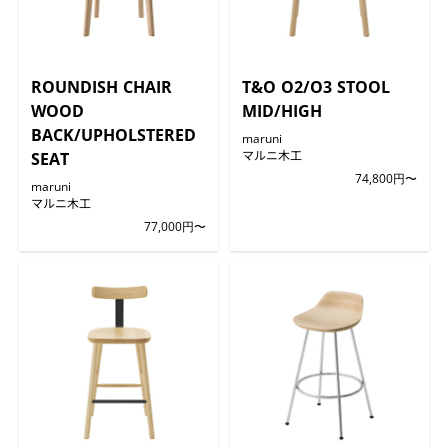
ROUNDISH CHAIR
T&O O2/O3 STOOL
WOOD
MID/HIGH
BACK/UPHOLSTERED
maruni
マルニ木工
SEAT
74,800円〜
maruni
マルニ木工
77,000円〜