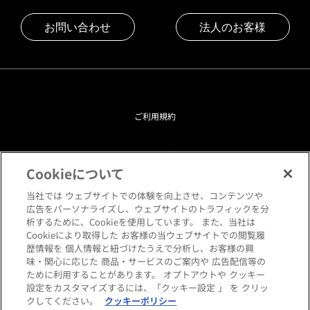
お問い合わせ
法人のお客様
ご利用規約
プライバシーポリシー
Cookieについて
クッキーポリシー
当社では ウェブサイトでの体験を向上させ、コンテンツや
広告をパーソナライズし、ウェブサイトのトラフィックを分
析するために、Cookieを使用しています。 また、当社は
閲覧環境について
Cookieにより取得した お客様の当ウェブサイトでの閲覧履
歴情報を 個人情報と紐づけたうえで分析し、お客様の興
味・関心に応じた 商品・サービスのご案内や 広告配信等の
サイトマップ
ために利用することがあります。 オプトアウトや クッキー
設定をカスタマイズするには、「クッキー設定 」 を クリッ
クしてください。
クッキーポリシー
Copyright © HANKYU HOME STYLING Co.,LTD All rights reserved.