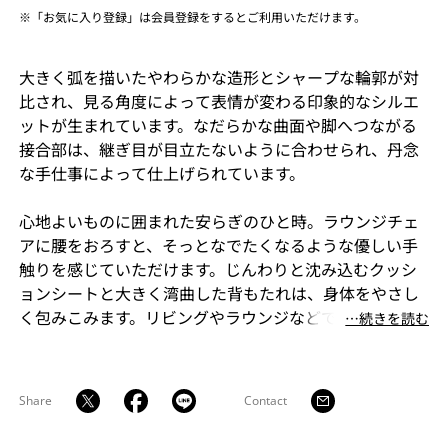
※「お気に入り登録」は会員登録をするとご利用いただけます。
大きく弧を描いたやわらかな造形とシャープな輪郭が対
比され、見る角度によって表情が変わる印象的なシルエ
ットが生まれています。なだらかな曲面や脚へつながる
接合部は、継ぎ目が目立たないように合わせられ、丹念
な手仕事によって仕上げられています。
心地よいものに囲まれた安らぎのひと時。ラウンジチェ
アに腰をおろすと、そっとなでたくなるような優しい手
触りを感じていただけます。じんわりと沈み込むクッシ
ョンシートと大きく湾曲した背もたれは、身体をやさし
く包みこみます。リビングやラウンジなどで深く寛いで
⋯続きを読む
いただく場面、また特別なパーソナルチェアとしてもお
すすめの一脚です。
Share
Contact