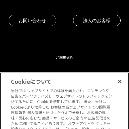
お問い合わせ
法人のお客様
ご利用規約
プライバシーポリシー
Cookieについて
クッキーポリシー
当社では ウェブサイトでの体験を向上させ、コンテンツや
広告をパーソナライズし、ウェブサイトのトラフィックを分
析するために、Cookieを使用しています。 また、当社は
閲覧環境について
Cookieにより取得した お客様の当ウェブサイトでの閲覧履
歴情報を 個人情報と紐づけたうえで分析し、お客様の興
味・関心に応じた 商品・サービスのご案内や 広告配信等の
サイトマップ
ために利用することがあります。 オプトアウトや クッキー
設定をカスタマイズするには、「クッキー設定 」 を クリッ